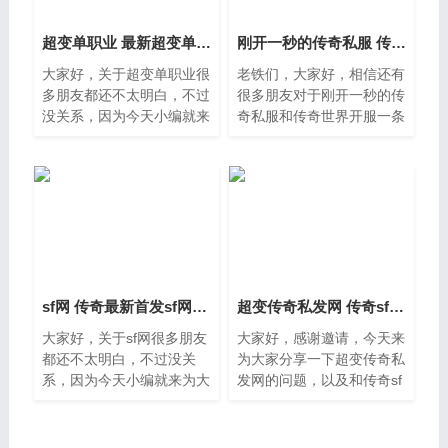
超变单职业 最新超变单职业传奇网站正版
刚开一秒的传奇私服 传奇世界开服一条龙平台
大家好，关于超变单职业很
老铁们，大家好，相信还有
多朋友都还不太明白，不过
很多朋友对于刚开一秒的传
没关系，因为今天小编就来
奇私服和传奇世界开服一条
为大家分享关于最新超变单
龙平台的相关问题不太懂，
职业传奇网站正版的知识
没关系，今天就由我来为大
点，相信应该可以解决大家
家分享分享刚开一秒的传奇
的一些困惑和问题，如果碰
私服以及传奇世界开服一
巧
sf网 传奇最新首发sf网址大全
超变传奇私发网 传奇sf最新发布站
大家好，关于sf网很多朋友
大家好，感谢邀请，今天来
都还不太明白，不过没关
为大家分享一下超变传奇私
系，因为今天小编就来为大
发网的问题，以及和传奇sf
家分享关于传奇最新首发sf
最新发布站的一些困惑，大
网址大全的知识点，相信应
家要是还不太明白的话，也
该可以解决大家的一些困惑
没有关系，因为接下来将为