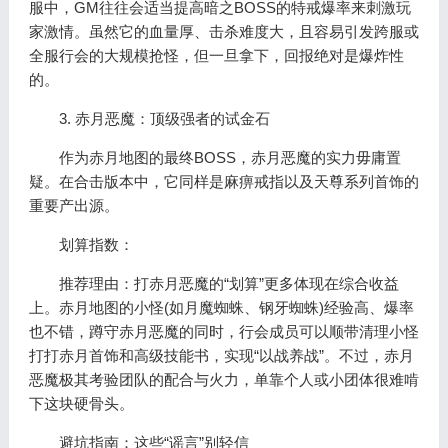
服中，GM往往会适当提高暗之BOSS的特戒爆率来刺激玩
家激情。虽然它的血量厚、击杀难度大，且容易引发跨服或
全服行会的大规模抢怪，但一旦拿下，回报绝对是爆炸性
的。
3. 赤月恶魔：顶级强者的试金石
作为赤月地图的最终BOSS，赤月恶魔的实力毋庸置
疑。在合击版本中，它同样是麻痹戒指以及天尊系列首饰的
重要产出源。
划算指数：
推荐理由：打赤月恶魔的“划算”更多体现在综合收益
上。赤月地图的小怪(如月魔蜘蛛、钢牙蜘蛛)经验高、爆率
也不错，蹲守赤月恶魔的同时，行会成员可以顺带清理小怪
打打赤月首饰和高级技能书，实现“以战养战”。不过，赤月
恶魔极其考验团队的配合与火力，单靠个人或小团体很难啃
下这块硬骨头。
避坑指南：这些“谣言”别轻信