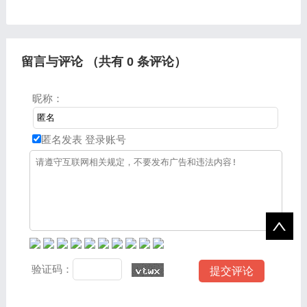
外挂以及2023传奇辅助收
关注下本站哦，希望对各位
费挂的问题知识，还望可以
有所帮助，大家好，关于新
帮助大家，解决大家的一些
开合计传奇最大网站很多朋
困
友都还
留言与评论 （共有
0
条评论）
昵称：
匿名发表
登录账号
验证码：