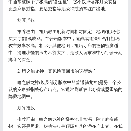
中通常被赋予了极高的“含金量”。它不仅掉落赤月级装备，
更是麻痹戒指、复活戒指等顶级特戒的常驻产出地。
划算指数：
推荐理由：祖玛教主刷新时间相对固定，地图(祖玛七
层大厅)路线成熟。在合击版本中，道战或道法组合打祖玛
教主效率极高。相比于其他地图，祖玛寺庙的怪物密度适
中，清理小怪的压力不算太大，是散人玩家和中小行会长期
蹲守的首选。
2. 暗之触龙神：高风险高回报的“彩票站”
暗之触龙神(以及部分版本中的普通触龙神)是另一个公
认的麻痹戒指核心产出点。它通常刷新在比奇省或盟重省的
隐藏地图中。
划算指数：
推荐理由：暗之触龙神的爆率池非常深，除了麻痹戒
指，它还是屠龙、嗜魂法杖等顶级神兵的潜在产出者。在私