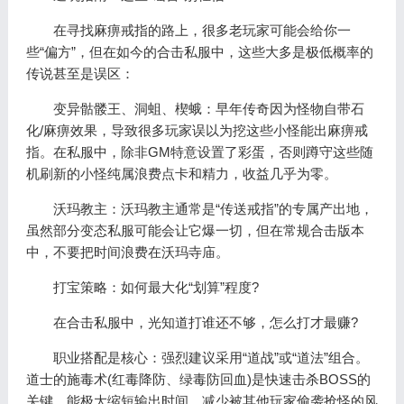
在寻找麻痹戒指的路上，很多老玩家可能会给你一
些“偏方”，但在如今的合击私服中，这些大多是极低概率的
传说甚至是误区：
变异骷髅王、洞蛆、楔蛾：早年传奇因为怪物自带石
化/麻痹效果，导致很多玩家误以为挖这些小怪能出麻痹戒
指。在私服中，除非GM特意设置了彩蛋，否则蹲守这些随
机刷新的小怪纯属浪费点卡和精力，收益几乎为零。
沃玛教主：沃玛教主通常是“传送戒指”的专属产出地，
虽然部分变态私服可能会让它爆一切，但在常规合击版本
中，不要把时间浪费在沃玛寺庙。
️打宝策略：如何最大化“划算”程度?
在合击私服中，光知道打谁还不够，怎么打才最赚?
职业搭配是核心：强烈建议采用“道战”或“道法”组合。
道士的施毒术(红毒降防、绿毒防回血)是快速击杀BOSS的
关键，能极大缩短输出时间，减少被其他玩家偷袭抢怪的风