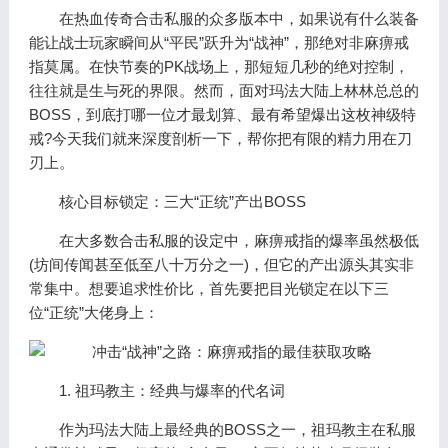
在热血传奇合击私服的众多版本中，如果说有什么装备
能让战士玩家瞬间从“平民”跃升为“战神”，那绝对非麻痹戒
指莫属。在快节奏的PK战场上，那短短几秒的绝对控制，
往往就是生与死的界限。然而，面对玛法大陆上林林总总的
BOSS，到底打哪一位才最划算、最有希望爆出这枚神级特
戒?今天我们就来深度剖析一下，帮你把有限的精力用在刀
刃上。
核心目标锁定：三大“正统”产出BOSS
在大多数合击私服的设定中，麻痹戒指的爆率虽然极低
(坊间传闻甚至低至八十万分之一)，但它的产出源头其实非
常集中。想要追求性价比，首先要把目光锁定在以下三
位“正统”大佬身上：
1. 祖玛教主：经典与爆率的代名词
作为玛法大陆上最经典的BOSS之一，祖玛教主在私服