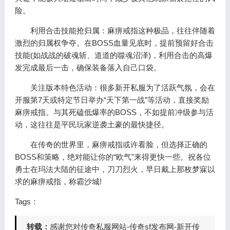
险。
利用合击技能抢归属：麻痹戒指这种极品，往往伴随着
激烈的归属权争夺。在BOSS血量见底时，提前预留好合击
技能(如战战的破魂斩、道道的噬魂沼泽)，利用合击的高爆
发完成最后一击，确保装备落入自己口袋。
关注版本特色活动：很多新开私服为了活跃气氛，会在
开服第7天或特定节日举办“天下第一战”等活动，直接奖励
麻痹戒指。与其死磕低爆率的BOSS，不如提前冲级参与活
动，这往往是平民玩家逆袭土豪的最快捷径。
在传奇的世界里，麻痹戒指或许看脸，但选择正确的
BOSS和策略，绝对能让你的“欧气”来得更快一些。祝各位
勇士在玛法大陆的征途中，刀刀烈火，早日戴上那枚梦寐以
求的麻痹戒指，称霸沙城!
Tags：
转载：
感谢您对传奇私服网站-传奇sf发布网-新开传