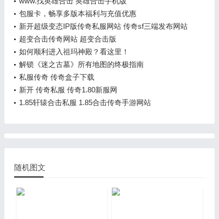
www.找英雄合击 英雄合击手机版
包服卡，畅享多版本福利与充值优惠
新开超级变态IP版传奇私服网站 传奇sf三端发布网站
大全
超变合击传奇网站 超变合击版
如何顺利进入祖玛神殿？看这里！
解锁《迷之古墓》所有地图的终极指南
私服传奇 传奇盒子下载
新开 传奇私服 传奇1.80新服网
1.85轩辕合击私服 1.85合击传奇手游网站
随机图文