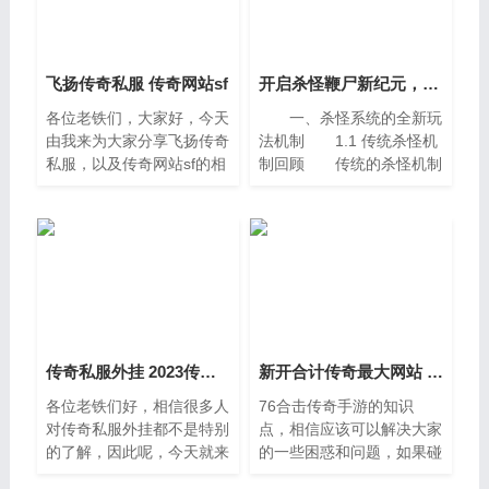
飞扬传奇私服 传奇网站sf
开启杀怪鞭尸新纪元，神力爆率双丰收！
各位老铁们，大家好，今天
一、杀怪系统的全新玩
由我来为大家分享飞扬传奇
法机制 1.1 传统杀怪机
私服，以及传奇网站sf的相
制回顾 传统的杀怪机制
关问题知识，希望对大家有
主要依赖于以下几点：固定
所帮助，如果可以帮助到大
刷新点 ：怪物在指定地
家，还望关注收藏下本站，
图中定时刷新。掉落列
您的支持是我们最大的动
表 ：每个怪物设定固定
力，谢谢
的
传奇私服外挂 2023传奇辅助收费挂
新开合计传奇最大网站 1.76合击传奇手游
各位老铁们好，相信很多人
76合击传奇手游的知识
对传奇私服外挂都不是特别
点，相信应该可以解决大家
的了解，因此呢，今天就来
的一些困惑和问题，如果碰
为大家分享下关于传奇私服
巧可以解决您的问题，还望