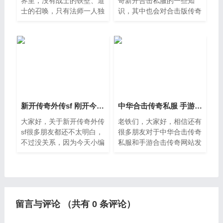
界里，没有战士的铁壁、道
奇新开合击私服的一些知
士的召唤，只有法师一人独
识，其中也会对合击版传奇
行于元素风暴之中。看似华
进行解释，文章篇幅可能偏
丽的火墙、冰咆哮与雷电术
长，如果能碰巧解决你现在
背后，藏着无数个深夜独自
面临的问题，别忘了关注本
刷怪的孤影，也埋着无数次
站，现在就马上开始吧。
一、热
新开传奇外传sf 刚开今天新开传奇网站安卓
中华合击传奇私服 手游合击传奇网站发布
大家好，关于新开传奇外传
老铁们，大家好，相信还有
sf很多朋友都还不太明白，
很多朋友对于中华合击传奇
不过没关系，因为今天小编
私服和手游合击传奇网站发
就来为大家分享关于刚开今
布的相关问题不太懂，没关
天新开传奇网站安卓的知识
系，今天就由我来为大家分
点，相信应该可以解决大家
享分享中华合击传奇私服以
的一些困惑和问题，如果碰
及手游合击传奇网站发布
留言与评论 （共有
0
条评论）