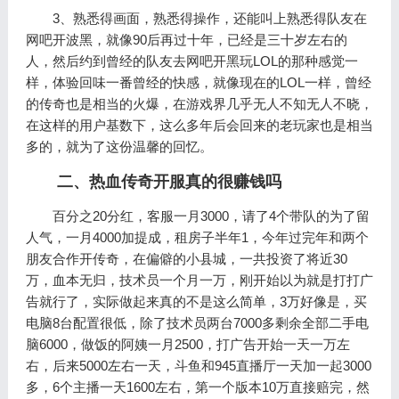
3、熟悉得画面，熟悉得操作，还能叫上熟悉得队友在
网吧开波黑，就像90后再过十年，已经是三十岁左右的
人，然后约到曾经的队友去网吧开黑玩LOL的那种感觉一
样，体验回味一番曾经的快感，就像现在的LOL一样，曾经
的传奇也是相当的火爆，在游戏界几乎无人不知无人不晓，
在这样的用户基数下，这么多年后会回来的老玩家也是相当
多的，就为了这份温馨的回忆。
二、热血传奇开服真的很赚钱吗
百分之20分红，客服一月3000，请了4个带队的为了留
人气，一月4000加提成，租房子半年1，今年过完年和两个
朋友合作开传奇，在偏僻的小县城，一共投资了将近30
万，血本无归，技术员一个月一万，刚开始以为就是打打广
告就行了，实际做起来真的不是这么简单，3万好像是，买
电脑8台配置很低，除了技术员两台7000多剩余全部二手电
脑6000，做饭的阿姨一月2500，打广告开始一天一万左
右，后来5000左右一天，斗鱼和945直播厅一天加一起3000
多，6个主播一天1600左右，第一个版本10万直接赔完，然