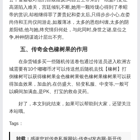
高湛陷入难关，宫廷倾轧不断,她用一颗玲珑心得到了孝昭
帝的赏识,却相继得罪了萧贵妃和娄太后,只得步步小心,在娄
尚侍和王尚仪间游走,如履薄冰，太多的恩怨纠缠,太多的阴
差阳错,他与她,终究情归何处，与此同时,身世之谜,皇位之
争,种种阴谋诡计层出不穷。
五、传奇金色橡树果的作用
在杂货铺多买一些随机传送卷包通过传送员进入欧洲古
城需要有10个嘟嘟币才可以传送然后随机去找【橡树】打
倒橡树可以获得橡树果金色橡树果银色橡树果橡树果可以获
得加血效果，加血的,在仿盛大、轻变私服、中变等,一般可
以瞬间加满血,是PK、打宝的救命灵药。
好了，本文到此结束，如果可以帮助到大家，还望关注
本站哦。
Tags：
转载：
感谢您对传奇私服网站-传奇sf发布网-新开传