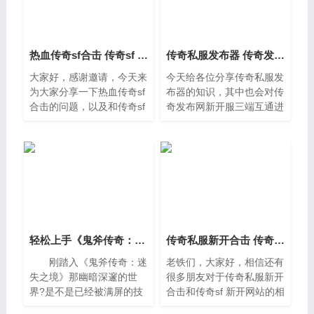
热血传奇sf合击 传奇sf 新开网站
传奇私服发布器 传奇发布网新开服三端互通
大家好，感谢邀请，今天来
今天给各位分享传奇私服发
为大家分享一下热血传奇sf
布器的知识，其中也会对传
合击的问题，以及和传奇sf
奇发布网新开服三端互通进
新开网站的一些困惑，大家
行解释，如果能碰巧解决你
要是还不太明白的话，也没
现在面临的问题，别忘了关
有关系，因为接下来将为大
注本站，现在开始吧。一、
家分享，希望可以帮助到大
热血传奇：私服是怎么诞生
家，解
轻松上手《鬼斧传奇：迷失之境》——新手求助集锦
传奇私服新开合击 传奇sf 新开网站
刚踏入《鬼斧传奇：迷
老铁们，大家好，相信还有
失之境》那幽暗深邃的世
很多朋友对于传奇私服新开
界?是不是已经被满屏的技
合击和传奇sf 新开网站的相
能、复杂的水晶搭配、神出
关问题不太懂，没关系，今