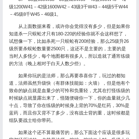
级1200W41－42级1600W42－43级3千W43－44级5千W44
－45级8千W45－46级1。
从上面数据来看，或许你会觉得没有多少，但是如果你
知道杀一只蜈蚣才只有180-220的经验你就不会这样想了，
试想像一下，比如杀死一只蜈蚣有200经验，那么25级升26
级所要杀蜈蚣数量要2500只，这还不是主要的，主要的是
当时人多怪少，每个地图都有很多人，所以造就了通宵练级
的方法（晚上相对于白天人数少些）。
如果你玩的是法师，那么再要恭喜你了，玩过的都知
道，法师虽然升级快（有群体技能如：火墙），但是他有个
致命的缺点就是血量少的可怜和负重轻，尤其在打怪练级的
时候缺点就显露出来了，怪随便碰你一下，你的血量就少几
十点，导致了你在练级的时候身上背的70%是红药，30%是
蓝药，而且你又背不了多少，没有战士背的重，这时候都是
组队要战士给你带药。
如果这个还不算最痛苦的，那么下面这个应该是很多玩