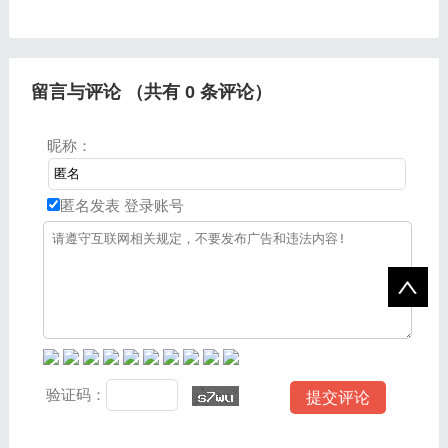
鬼没的Boss搞得一头雾水?
天就由我来为大家分享分享
别慌!你不是一个人在战
传奇私服新开合击以及传奇
斗。 本篇专为新人玩家
sf 新开网站的问题，文章
留言与评论 （共有
0
条评论）
昵称：
匿名发表
登录账号
验证码：