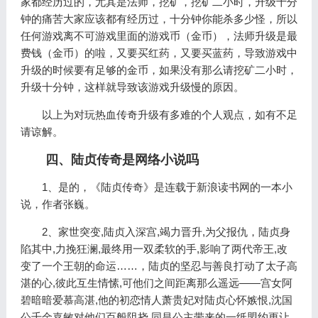
家都经历过的，尤其是法师，挖矿，挖矿二小时，升级十分
钟的痛苦大家应该都有经历过，十分钟你能杀多少怪，所以
任何游戏离不可游戏里面的游戏币（金币），法师升级是最
费钱（金币）的啦，又要买红药，又要买蓝药，导致游戏中
升级的时候要有足够的金币，如果没有那么请挖矿二小时，
升级十分钟，这样就导致该游戏升级慢的原因。
以上为对玩热血传奇升级有多难的个人观点，如有不足
请谅解。
四、陆贞传奇是网络小说吗
1、是的，《陆贞传奇》是连载于新浪读书网的一本小
说，作者张巍。
2、家世突变,陆贞入深宫,竭力晋升,为父报仇，陆贞身
陷其中,力挽狂澜,最终用一双柔软的手,影响了两代帝王,改
变了一个王朝的命运……，陆贞的坚忍与善良打动了太子高
湛的心,彼此互生情愫,可他们之间距离那么遥远——宫女阿
碧暗暗爱慕高湛,他的初恋情人萧贵妃对陆贞心怀嫉恨,沈国
公千金嘉敏对他们百般阻挠,同昌公主带来的一纸盟约更让