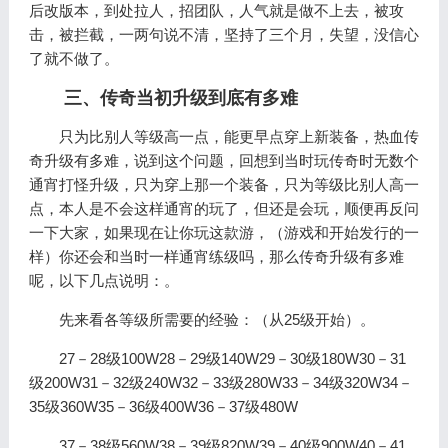
后改版本，到处拉人，招团队，人气就是做不上去，被攻
击，被拦截，一两句说不清，坚持了三个月，失望，没信心
了就不做了。
三、传奇当初升级到底有多难
只为比别人等级高一点，能更早点穿上新装备，热血传
奇升级有多难，说到这个问题，回想到当时玩传奇时无数个
通宵打怪升级，只为穿上那一个装备，只为等级比别人高一
点，本人是不会这样通宵的玩了，但还是会玩，顺便再反问
一下大家，如果现在让你玩这款游，（游戏和开始发行的一
样）你还会和当时一样通宵练级吗，那么传奇升级有多难
呢，以下几点说明：。
先来看各等级所需要的经验：（从25级开始）。
27－28级100W28－29级140W29－30级180W30－31
级200W31－32级240W32－33级280W33－34级320W34－
35级360W35－36级400W36－37级480W
37－38级560W38－39级820W39－40级900W40－41