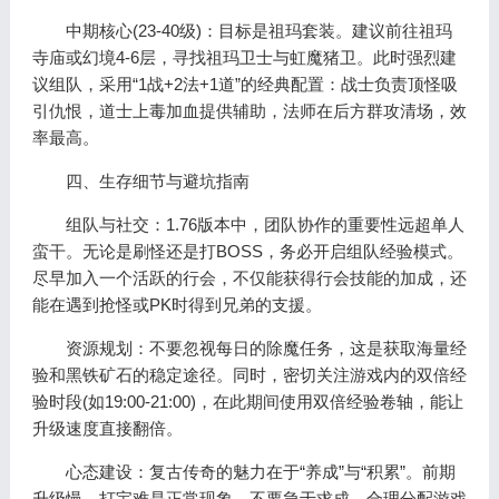
中期核心(23-40级)：目标是祖玛套装。建议前往祖玛
寺庙或幻境4-6层，寻找祖玛卫士与虹魔猪卫。此时强烈建
议组队，采用“1战+2法+1道”的经典配置：战士负责顶怪吸
引仇恨，道士上毒加血提供辅助，法师在后方群攻清场，效
率最高。
四、生存细节与避坑指南
组队与社交：1.76版本中，团队协作的重要性远超单人
蛮干。无论是刷怪还是打BOSS，务必开启组队经验模式。
尽早加入一个活跃的行会，不仅能获得行会技能的加成，还
能在遇到抢怪或PK时得到兄弟的支援。
资源规划：不要忽视每日的除魔任务，这是获取海量经
验和黑铁矿石的稳定途径。同时，密切关注游戏内的双倍经
验时段(如19:00-21:00)，在此期间使用双倍经验卷轴，能让
升级速度直接翻倍。
心态建设：复古传奇的魅力在于“养成”与“积累”。前期
升级慢、打宝难是正常现象，不要急于求成。合理分配游戏