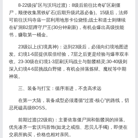
8-22级(矿区与沃玛过渡)：8级后前往比奇矿区刷僵
尸，顺便收集黑铁矿石(后期升级武器必备)。15级后，法师
可前往沃玛寺庙一层利用地形卡位烧怪;战士和道士则继续
在矿洞B2层蹲守尸王(30分钟刷新)，有机会爆出高级技能
书，赚取第一桶金。
23级以上(幻境真神)：达到23级后，必须向幻境地图进
发。幻境1-6层提供双倍经验，7层之后更是经验与爆率双丰
收。23-30级在幻境1-3层刷沃玛战士与骷髅精灵;30-40级则
深入幻境4-6层挑战白野猪，有机会掉落炼狱、魔杖等中期
神装。
三、装备与打宝：循序渐进，不贪高求远
在第一大陆，装备成型必须遵循“过渡-核心”的路线，切
忌死磕高级BOSS。
前期过渡(22级前)：主要依靠僵尸洞和骷髅洞的掉落。
优先凑齐一套沃玛首饰(如龙之戒指、思贝儿手镯)，即便在
交易所购买，价格也相对亲民。