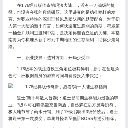
在1.76经典版传奇的玛法大陆上，没有一刀满级的捷
径，也没有夸张的数值碾压。这里讲究的是稳扎稳打的发
育、对职业特性的深刻理解以及团队间的默契配合。对于初
入第一大陆的新手而言，如何快速度过脆弱的前期，积累第
一桶金并顺利过渡到中期，是决定你能否立足的关键。本指
南将为你梳理从新手村到中期地图的生存法则，助你少走弯
路。
一、职业抉择：选对方向，开局少受罪
1.76版本的战法道铁三角定位极其鲜明，新手在创建角
色时，应根据自身的游戏时间与资源投入来决定：
道士(新手与散人首选)：道士是前期生存能力最强的职
业。7级即可召唤骷髅充当肉盾，自己躲在后方施毒扔符，
极大地节省了药水开销。到了19级召唤出3级骷髅后，道士
将迎来第一次质变，单刷野怪甚至低阶BOSS都游刃有余。