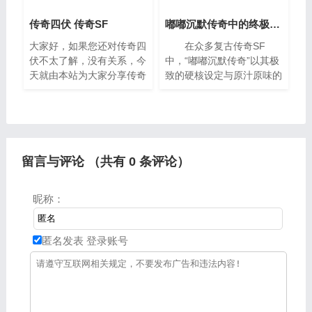
传奇四伏 传奇SF
嘟嘟沉默传奇中的终极挑战：王者禁地
大家好，如果您还对传奇四
在众多复古传奇SF
伏不太了解，没有关系，今
中，“嘟嘟沉默传奇”以其极
天就由本站为大家分享传奇
致的硬核设定与原汁原味的
四伏的知识，包括传奇SF
玛法氛围，成为无数老玩家
的问题都会给大家分析到，
心中不可替代的经典。没有
还望可以解决大家的问题，
花哨的界面，没有自动拾
下面我们就开始吧。一、目
取，更无一键满级的
前《
留言与评论 （共有
0
条评论）
昵称：
匿名发表
登录账号