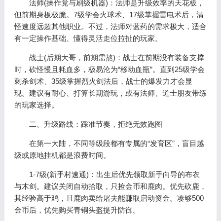
法师(操作党与刷级机器)：法师是升级效率的天花板，
但前期身板极脆。7级学会火球术、17级掌握雷电术后，清
怪速度远超其他职业。不过，法师对蓝药的需求极大，适合
有一定操作基础、懂得灵活走位拉扯的玩家。
战士(后期大哥，前期需熬)：战士在前期没有装备支撑
时，砍怪慢且耗血多，极易沦为“移动血瓶”。直到25级学会
刺杀剑术、35级掌握烈火剑法后，战士的爆发力才会显
现。建议有耐心、打算长期游玩，或有法师、道士朋友带练
的玩家选择。
二、升级路线：踩准节奏，拒绝无效跑图
在第一大陆，不同等级段都有专属的“发育区”，盲目越
级或原地挂机都是浪费时间。
1-7级(新手村速通)：出生后优先领取新手向导的布衣
与木剑。建议关闭自动拾取，只捡金币和鹿肉。优先砍鹿，
其经验高于鸡，且鹿肉卖给屠夫能赚取启动资金。凑够500
金币后，优先购买青铜头盔提升防御。