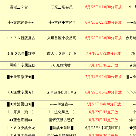
雪域▂２合一
〇充▂送会员
6月/26日/11点30分开放
√ 
╋●龙蛇迷失╋●
╋●首站◆首区 ?
6月/26日/22点30分开放
╋●
１丶７６新版复古
火爆首区小极品高
6月/28日/13点30分开放
赤月
１８０合击█战神
散人．０充．起飞
7月/18日/7点30分开放
7
┗黑暗┛专属沉默
→０充领满赞←
7月/17日/16点开放
★
█★天帝微变★█
.
7月/14日/12点30分开放
▓→
《★逆世专属★》
▲※超多BUFF※▲
6月/29日/16点30分开放
╲╲
█★水泊梁山★█
------76复古----
7月/23日/8点30分开放
--
〔 开局一鸡 〕
〔 进化凤凰 〕
6月/22日/13点开放
一
●●蓝色庄园●●
情怀沉默古惑仔
6月/23日/11点开放
爆
１丶８０决战火龙
█首战★首区█
6月/25日/【固顶通宵】
◆
１７６复古老传奇
极品╋３好服难找
6月/26日/10点开放
1.