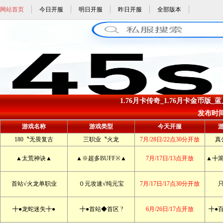
网站首页
今日开服
明日开服
昨日开服
全部版本
1.76月卡传奇_1.76月卡金币版_蓝
发布时间: 
游戏名称
游戏类型
今天开服
180〝无畏复古
三职业〝火龙
7月/28日/22点30分开放
真
▲太荒神诀▲
▲※超多BUFF※▲
7月/17日/13点开放
▲╋
首站√火龙单职业
０元攻速√纯元宝
7月/17日/17点30分开放
╋●龙蛇迷失╋●
╋●首站◆首区 ?
6月/26日/17点开放
╋●