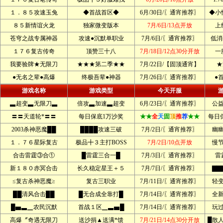
１．８５攻速玉兔
◆首战首区◆
6月/30日/〖通宵推荐〗
◆小
８５新情谊火龙
独家微变版本
7月/6日/13点开放
上
苍穹之战专属神器
攻速●沉默单职业
7月/6日/〖通宵推荐〗
低消
１７６复古传奇
顶赞三十八
7月/18日/12点30分开放
一
我要验牌★无限刀
★★★第二季★★
7月/22日/【固顶通宵】
★
●无名之辈●高爆
终极吾辈●神器
7月/26日/〖通宵推荐〗
●
游戏名称
游戏类型
今天开服
▃超变▃无限刀▃
倍攻▃加速▃超变
6月/23日/〖通宵推荐〗
公
〓〓天道轮*〓〓
每日保底1万沙奖
★★
全
天
固
顶
推
荐
★★
每日
2003杀神恶魔██
████攻速三破
7月/2日/〖通宵推荐〗
幽
１．７６星际复古
极品╋３主打BOSS
7月/2日/10点开放
慢
合击雷霆③合①
█雷霆三合一█
7月/3日/〖通宵推荐〗
雷
新１８０赤冥合击
长久稳定星王＋５
7月/7日/〖通宵推荐〗
▇▇
≤复古杀神恶魔≥
复古三职业
7月/11日/〖通宵推荐〗
轻
██清风合击██
█无合成全靠打█
7月/14日/〖通宵推荐〗
全
█▅▃▁农民沉默
首战１区▁▃▅█
7月/14日/〖通宵推荐〗
玩
高爆〞奇遇无限刀
送沙捐▲送满*馈
7月/21日/14点30分开放
█散