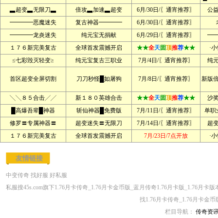
▃超变▃无限刀▃
倍攻▃加速▃超变
6月/30日/〖通宵推荐〗
公
━━━━恶魔迷失
复古神器━━━━
6月/30日/〖通宵推荐〗
━━━━龙炎迷失
纯元宝无捐献
6月/29日/〖通宵推荐〗
━
１７６新完美复古
全球首发震撼开启
★★
全
天
固
顶
推
荐
★★
·
≤七彩毁灭轻变≥
纯元宝复古三职业
7月/4日/〖通宵推荐〗
纯
首区超变全屏切割
刀刀秒怪█如屠狗
7月/8日/〖通宵推荐〗
新版
╲╲８５合击╱╱
新１８０英雄合击
★★
全
天
固
顶
推
荐
★★
沙
█高爆吾辈█神器
斩仙神器█免费版
7月/11日/〖通宵推荐〗
单职
修罗〓专属神器〓
超变迷失〓无限刀
7月/14日/〖通宵推荐〗
超
１７６新完美复古
全球首发震撼开启
7月/23日/7点开放
·
友情链接
中变传奇
找好服
好私服
私服搜45s.com旗下1.76月卡传奇_1.76月卡金币版_蓝月传奇1.76月卡版_1.76
找1.76月卡传奇_1.76月卡金
栏目导航：
传奇资