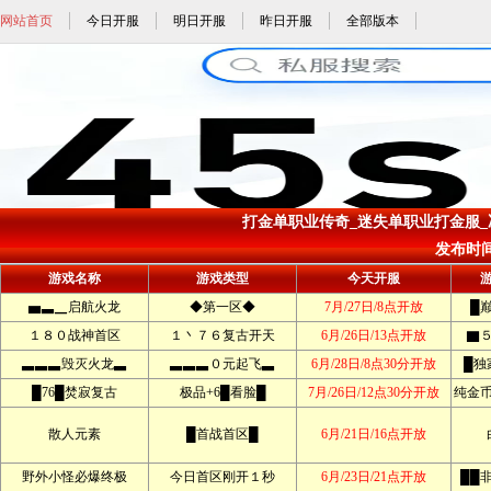
网站首页
今日开服
明日开服
昨日开服
全部版本
打金单职业传奇_迷失单职业打金服_冰
发布时间: 
游戏名称
游戏类型
今天开服
▅▃▁启航火龙
◆第一区◆
7月/27日/8点开放
█
１８０战神首区
１丶７６复古开天
6月/26日/13点开放
▇
▃▃▃毁灭火龙▃
▃▃▃０元起飞▃
6月/28日/8点30分开放
█独
█76█焚寂复古
极品+6█看脸█
7月/26日/12点30分开放
纯金
散人元素
█首战首区█
6月/21日/16点开放
野外小怪必爆终极
今日首区刚开１秒
6月/23日/21点开放
██