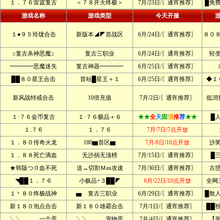
１．７６雷霆复古
＜７８开天终极＞
7月/23日/〖通宵推荐〗
█免
游戏名称
游戏类型
今天开服
１●９５玲珑合击
新版本◢◤首战区
6月/24日/〖通宵推荐〗
８０
≤复古杀神恶魔≥
复古三职业
6月/24日/〖通宵推荐〗
轻
━━━━恶魔迷失
复古神器━━━━
6月/25日/〖通宵推荐〗
██８０星王合击
首站█星王＋１
6月/25日/〖通宵推荐〗
◆１
新风战特戒合击
10倍充值
7月/2日/〖通宵推荐〗
低消
１·７６金币复古
１·７６极品＋６
★★
全
天
固
顶
推
荐
★★
█
１.７６
１．７６
7月/7日/7点开放
１．８０传奇火龙
180▆首区▆
7月/8日/10点开放
沙
１．８８死亡滴血
无沙捐无顶榜
7月/15日/〖通宵推荐〗
█
★韩版つ０血不死
送→切割Ｍax攻速
7月/30日/〖通宵推荐〗
古
◥██１．７６
小极品+３██◤
6月/22日/10点开放
全网
１丶８０终极战神
▅ 复古三职业
6月/29日/〖通宵推荐〗
█散
新１８０泡点合击
新１８０雄霸合击
7月/1日/〖通宵推荐〗
██
╲╲﹍﹍﹍一个蛋
╲╲﹍﹍﹍宠物蛋
7月/4日/〖通宵推荐〗
【