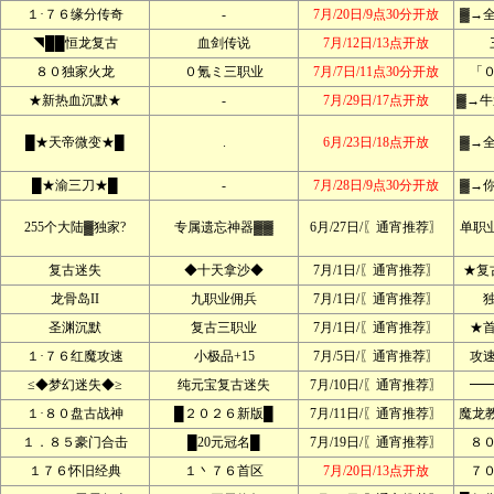
１·７６缘分传奇
-
7月/20日/9点30分开放
▓→
◥██恒龙复古
血剑传说
7月/12日/13点开放
８０独家火龙
０氪ミ三职业
7月/7日/11点30分开放
「
★新热血沉默★
-
7月/29日/17点开放
▓→牛
█★天帝微变★█
.
6月/23日/18点开放
▓→
█★渝三刀★█
-
7月/28日/9点30分开放
▓→
255个大陆▓独家?
专属遗忘神器▓▓
6月/27日/〖通宵推荐〗
单职
复古迷失
◆十天拿沙◆
7月/1日/〖通宵推荐〗
★复
龙骨岛II
九职业佣兵
7月/1日/〖通宵推荐〗
圣渊沉默
复古三职业
7月/1日/〖通宵推荐〗
★
１·７６红魔攻速
小极品+15
7月/5日/〖通宵推荐〗
攻
≤◆梦幻迷失◆≥
纯元宝复古迷失
7月/10日/〖通宵推荐〗
━
１·８０盘古战神
█２０２６新版█
7月/11日/〖通宵推荐〗
魔龙
１．８５豪门合击
█20元冠名█
7月/19日/〖通宵推荐〗
８
１７６怀旧经典
１丶７６首区
7月/20日/13点开放
７