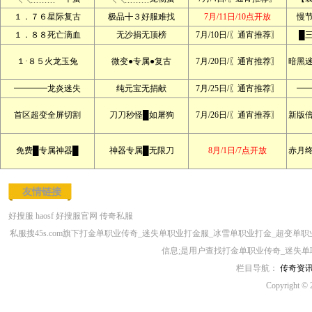
１．７６星际复古
极品╋３好服难找
7月/11日/10点开放
慢
１．８８死亡滴血
无沙捐无顶榜
7月/10日/〖通宵推荐〗
█
１·８５火龙玉兔
微变●专属●复古
7月/20日/〖通宵推荐〗
暗黑
━━━━龙炎迷失
纯元宝无捐献
7月/25日/〖通宵推荐〗
━
首区超变全屏切割
刀刀秒怪█如屠狗
7月/26日/〖通宵推荐〗
新版
免费█专属神器█
神器专属█无限刀
8月/1日/7点开放
赤月
友情链接
好搜服
haosf
好搜服官网
传奇私服
私服搜45s.com旗下打金单职业传奇_迷失单职业打金服_冰雪单职业打金_超变
信息;是用户查找打金单职业传奇_迷失单
栏目导航：
传奇资
Copyright © 