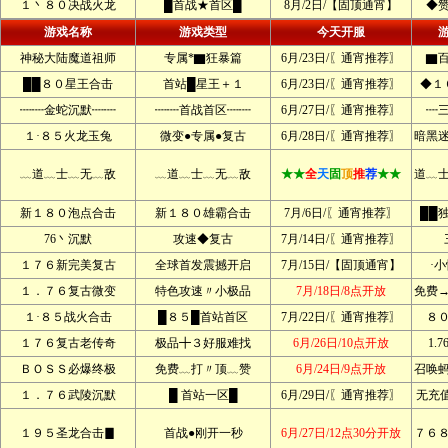
１丶８０决战火龙
█首战★首区█
8月/2日/【固顶通宵】
◆
游戏名称
游戏类型
今天开服
神秘大陆魔道祖师
专属*▇狂暴篇
6月/23日/〖通宵推荐〗
▇
██８０星王合击
首站█星王＋１
6月/23日/〖通宵推荐〗
◆１
┉┉金蛇沉默┉┉
┉┉首战首区┉┉
6月/27日/〖通宵推荐〗
┉
１·８５火龙玉兔
微变●专属●复古
6月/28日/〖通宵推荐〗
暗黑
﹏道﹏士﹏无﹏敌
﹏道﹏士﹏无﹏敌
★★
全
天
固
顶
推
荐
★★
道﹏
新１８０泡点合击
新１８０雄霸合击
7月/6日/〖通宵推荐〗
██
76丶沉默
攻速◆复古
7月/14日/〖通宵推荐〗
１７６新完美复古
全球首发震撼开启
7月/15日/【固顶通宵】
·
１．７６复古微变
特色攻速〃小极品
7月/18日/8点开放
免费
１·８５战火合击
█８５█首站首区
7月/22日/〖通宵推荐〗
８
１７６复古老传奇
极品╋３好服难找
6月/26日/10点开放
1.
ＢＯＳＳ必爆终极
免费﹏打〃顶﹏赞
6月/24日/9点开放
召唤
１．７６武陵沉默
█ 首站一区█
6月/29日/〖通宵推荐〗
无充
１９５圣龙合击▊
首战●刚开一秒
6月/27日/12点30分开放
７６