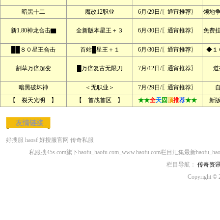
暗黑十二
魔改12职业
6月/29日/〖通宵推荐〗
领地
新1.80神龙合击▇
全新版本星王＋３
6月/30日/〖通宵推荐〗
免费
██８０星王合击
首站█星王＋１
6月/30日/〖通宵推荐〗
◆１
割草万倍超变
█万倍复古无限刀
7月/12日/〖通宵推荐〗
道
暗黑破坏神
＜无职业＞
7月/29日/〖通宵推荐〗
【 裂天光明 】
【 首战首区 】
★★
全
天
固
顶
推
荐
★★
新
友情链接
好搜服
haosf
好搜服官网
传奇私服
私服搜45s.com旗下haofu_haofu.com_www.haofu.com栏目汇集最新haofu_h
栏目导航：
传奇资
Copyright © 