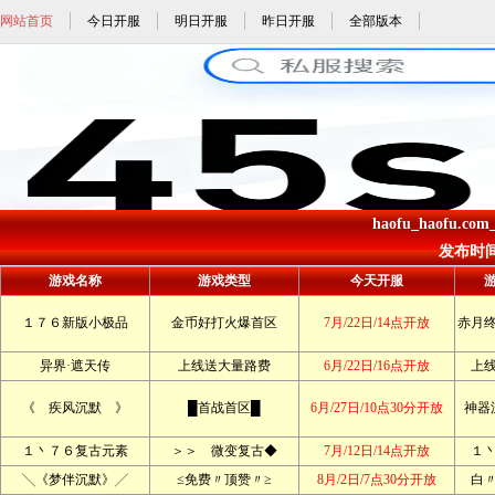
网站首页
今日开服
明日开服
昨日开服
全部版本
haofu_haofu.co
发布时间: 
游戏名称
游戏类型
今天开服
１７６新版小极品
金币好打火爆首区
7月/22日/14点开放
赤月
异界·遮天传
上线送大量路费
6月/22日/16点开放
上
《 疾风沉默 》
█首战首区█
6月/27日/10点30分开放
神器
１丶７６复古元素
＞＞ 微变复古◆
7月/12日/14点开放
１
╲《梦伴沉默》╱
≤免费〃顶赞〃≥
8月/2日/7点30分开放
白