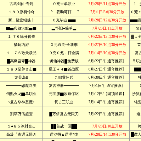
古武剑仙·专属
Ｏ充※单职业
7月/28日/11点30分开放
〔 
１８０原初传奇
〝 赞助可打 〝
7月/1日/8点30分开放
０茺
新▁鸳鸯蝴蝶╋
０充毕业 ▆▆
7月/28日/12点30分开放
▆▆
▇▅典藏沉默▅▇
▃怀旧●简单▃
7月/23日/11点开放
复
１·７６缘分传奇
-
6月/22日/13点30分开放
▓→
畅玩西游
０元通关·全新季
6月/27日/10点30分开放
首
１．７６敬天极品
０充０氪．打全满
7月/14日/10点30分开放
复
█高爆吾辈█神器
斩仙神器█免费版
6月/22日/〖通宵推荐〗
单职
１８０至尊合击▇
星王＋４▇首战区
6月/27日/〖通宵推荐〗
▇▇
龙骨岛II
九职业佣兵
6月/30日/〖通宵推荐〗
━━━━恶魔迷失
复古神器━━━━
7月/1日/〖通宵推荐〗
倒贴火龙▇单职业
元宝服▇攻速①区
7月/12日/【固顶通宵】
沙奖
≤复古杀神恶魔≥
复古三职业
7月/14日/〖通宵推荐〗
轻
割草万倍超变
█万倍复古无限刀
7月/22日/〖通宵推荐〗
道
１●８５冰封合击
██首战一区██
7月/28日/10点开放
高爆〞奇遇无限刀
送沙捐▲送满*馈
7月/28日/14点30分开放
█散