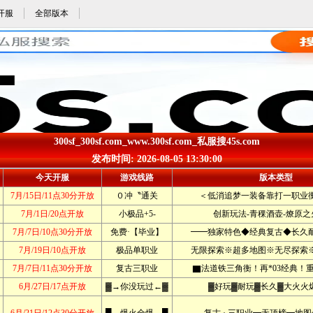
开服
全部版本
300sf_300sf.com_www.300sf.com_私服搜45s.com
发布时间: 2026-08-05 13:30:00
今天开服
游戏线路
版本类型
7月/15日/11点30分开放
０冲〝通关
＜低消追梦一装备靠打一职业衡
7月/1日/20点开放
小极品+5-
创新玩法-青稞酒壶-燎原之
7月/7日/10点30分开放
免费·【毕业】
━━独家特色◆经典复古◆长久
7月/19日/10点开放
极品单职业
无限探索※超多地图※无尽探索
7月/7日/11点30分开放
复古三职业
▇法道铁三角衡！再*03经典！
6月/27日/17点开放
▓→你没玩过←▓
▓好玩▓耐玩▓长久▓大火火