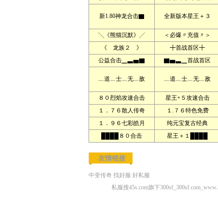
新1.80神龙合击▇
全新版本星王＋３
╲《熊猫沉默》╱
＜必爆〃充值〃＞
《 龙族２ 》
╋首战首区╋
公益合击▁▃▅▇
▇▅▃▁首战首区
﹏道﹏士﹏无﹏敌
﹏道﹏士﹏无﹏敌
８０烈焰攻速合击
星王+５攻速合击
１．７６散人传奇
１.７６特色免费
１．９６七彩皓月
纯元宝复古经典
████８０合击
星王＋１████
友情链接
中变传奇
找好服
好私服
私服搜45s.com旗下300sf_300sf.com_ww