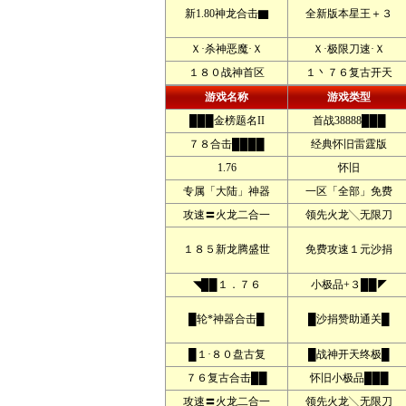
新1.80神龙合击▇
全新版本星王＋３
Ｘ·杀神恶魔·Ｘ
Ｘ·极限刀速·Ｘ
１８０战神首区
１丶７６复古开天
游戏名称
游戏类型
███金榜题名II
首战38888███
７８合击████
经典怀旧雷霆版
1.76
怀旧
专属「大陆」神器
一区「全部」免费
攻速〓火龙二合一
领先火龙╲无限刀
１８５新龙腾盛世
免费攻速１元沙捐
◥██１．７６
小极品+３██◤
█轮*神器合击█
█沙捐赞助通关█
█１·８０盘古复
█战神开天终极█
７６复古合击██
怀旧小极品███
攻速〓火龙二合一
领先火龙╲无限刀