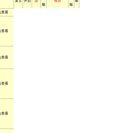
复古
开启
放
推荐
看
极
板
击查看
击查看
击查看
击查看
击查看