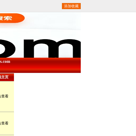
添加收藏
com
戏主页
击查看
击查看