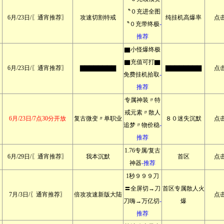
〝０充进全图
6月/23日/〖通宵推荐〗
攻速切割特戒
纯挂机高爆率
点
〝０充带终极
-
推荐
▇小怪爆终极
▇充值可打▇
6月/23日/〖通宵推荐〗
▇▇▇▇▇▇▇▇
▇▇▇▇▇▇▇▇
点
免费挂机拾取
-
推荐
专属神装〃特
戒元素〃散人
6月/23日/7点30分开放
复古微变〃单职业
８０迷失沉默
点
追梦〃物价稳
-
推荐
1.76专属/复古
6月/29日/〖通宵推荐〗
我本沉默
首区
点
神器
-推荐
1秒９９９刀
〓全屏切→刀
首区专属散人火
7月/3日/〖通宵推荐〗
倍攻攻速新版大陆
点
刀嗨→万亿切
-
爆
推荐