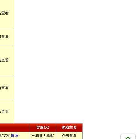
击查看
击查看
击查看
击查看
击查看
客服QQ
游戏主页
真实攻
-推荐
三职业无捐献
点击查看