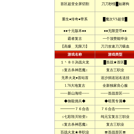
首区超变全屏切割
刀刀秒怪█如屠狗
重生●传奇●带系
█魔次VS超变█
●●十元版本●●
●●无限货币●●
霸者复古
一个顶赞能毕业
【高爆﹍无限刀】
刀刀攻速刀刀吸血
游戏名称
游戏类型
１丶８０决战火龙
█首战★首区█
≤复古杀神恶魔≥
复古三职业
无界火龙●首站首
送沙捐送冠名送挂
1.76大地复古
全新独家良心服
┉┉新山海经┉┉
┉┉首战首区┉┉
◆御龍佣兵◆
◆暗黑专属◆
━━━━７６合击
７６合击━━━━
≤七彩毁灭轻变≥
纯元宝复古三职业
≤复古杀神恶魔≥
复古三职业
百战火龙★单职业
〓首战首区〓