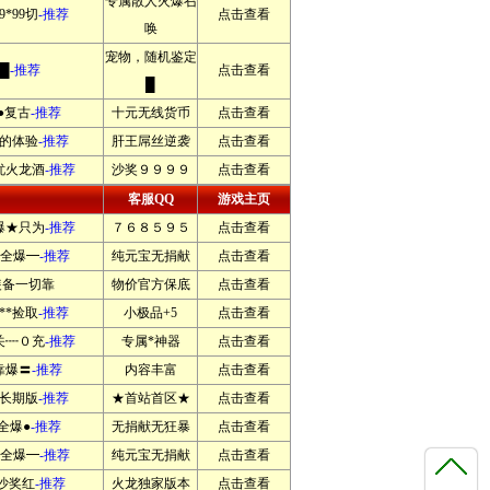
专属散人火爆召
*99切
-推荐
点击查看
唤
宠物，随机鉴定
█
-推荐
点击查看
█
●复古
-推荐
十元无线货币
点击查看
的体验
-推荐
肝王屌丝逆袭
点击查看
忧火龙酒
-推荐
沙奖９９９９
点击查看
客服QQ
游戏主页
爆★只为
-推荐
７６８５９５
点击查看
━全爆━
-推荐
纯元宝无捐献
点击查看
装备一切靠
物价官方保底
点击查看
**捡取
-推荐
小极品+5
点击查看
关┉０充
-推荐
专属*神器
点击查看
靠爆〓
-推荐
内容丰富
点击查看
█长期版
-推荐
★首站首区★
点击查看
全爆●
-推荐
无捐献无狂暴
点击查看
━全爆━
-推荐
纯元宝无捐献
点击查看
沙奖红
-推荐
火龙独家版本
点击查看