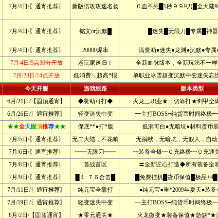
7月/4日/〖通宵推荐〗
新版倍攻攻速名扬
０血不死█1秒９９9刀█全大陆99
7月/4日/〖通宵推荐〗
铭文or沉默█
█迷失█无限刀█专属█神器
7月/4日/〖通宵推荐〗
20000爆率
满赞助●迷失●龙渊●沉默●专属
7月/4日/9点30分开放
老玩家速归！
全新血脉版本，全新玩法不一样
7月/23日/14点开放
低消费╲超高*报
单职业冰雪超变沉默中变迷失忘
今天开服
游戏线路
版本类型
6月/21日/【固顶通宵】
◆赞助可打◆
火龙三职业★一切靠打★剑甲全
6月/26日/〖通宵推荐〗
轻变迷失中变
━主打BOSS━纯货币时间终极
★★
全
天
固
顶
推
荐
★★
保底**●打*版
低消可白●无暗坑●材料货币
7月/5日/〖通宵推荐〗
无二大陆，不花哨
无捐献，无暗坑，无假人，自动
7月/6日/〖通宵推荐〗
┉┉无限刀┉┉
┉装备全爆┉０充终极┉０充通
7月/8日/〖通宵推荐〗
首战首区
〓全新匠心打造◆所有装备全
7月/9日/〖通宵推荐〗
█１·７６合击█
█免费挂机█货币保值█极品+4
7月/11日/〖通宵推荐〗
纯元宝全靠打
●纯元宝●重*2009年夏天●装备
7月/19日/〖通宵推荐〗
轻变迷失中变
━主打BOSS━纯货币时间终极
8月/2日/【固顶通宵】
★零元通关★
火龙微变★装备保值★急缺*★