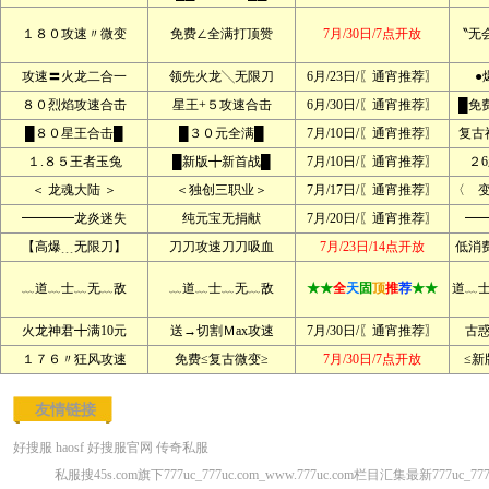
１８０攻速〃微变
免费∠全满打顶赞
7月/30日/7点开放
〝无
攻速〓火龙二合一
领先火龙╲无限刀
6月/23日/〖通宵推荐〗
●
８０烈焰攻速合击
星王+５攻速合击
6月/30日/〖通宵推荐〗
█免
█８０星王合击█
█３０元全满█
7月/10日/〖通宵推荐〗
复古
１.８５王者玉兔
█新版╋新首战█
7月/10日/〖通宵推荐〗
２
＜ 龙魂大陆 ＞
＜独创三职业＞
7月/17日/〖通宵推荐〗
〈 
━━━━龙炎迷失
纯元宝无捐献
7月/20日/〖通宵推荐〗
━
【高爆﹍无限刀】
刀刀攻速刀刀吸血
7月/23日/14点开放
低消
﹏道﹏士﹏无﹏敌
﹏道﹏士﹏无﹏敌
★★
全
天
固
顶
推
荐
★★
道﹏
火龙神君╋满10元
送→切割Ｍax攻速
7月/30日/〖通宵推荐〗
古
１７６〃狂风攻速
免费≤复古微变≥
7月/30日/7点开放
≤新
友情链接
好搜服
haosf
好搜服官网
传奇私服
私服搜45s.com旗下777uc_777uc.com_www.777uc.com栏目汇集最新777uc_7