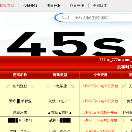
网站首页
今日开服
明日开服
昨日开服
全部版本
777uc_777uc.co
发布时间: 
游戏名称
游戏类型
今天开服
╳ 仙剑沉默 ╳
╳ ０氪毕业 ╳
6月/20日/18点30分开放
╳ 
黑暗·█·单职业
沉默·Ｏ充╱╱
7月/27日/12点30分开放
免
鸿蒙冰雪
▲首站▲首区▲
6月/30日/8点30分开放
野外爆
████８０梦想
战神+5████
7月/28日/7点30分开放
╋ 
雪域▂２合一
〇充▂送会员
6月/30日/22点开放
√ 