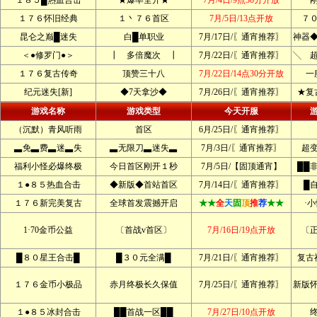
１８５█热血合击
★爆率全开★
7月/4日/9点30分开放
１７６怀旧经典
１丶７６首区
7月/5日/13点开放
７
昆仑之巅█迷失
白█单职业
7月/17日/〖通宵推荐〗
神器
＜●修罗门●＞
┃ 多倍魔次 ┃
7月/22日/〖通宵推荐〗
╲ 
１７６复古传奇
顶赞三十八
7月/22日/14点30分开放
一
纪元迷失[新]
◆7天拿沙◆
7月/26日/〖通宵推荐〗
★复
游戏名称
游戏类型
今天开服
（沉默）青风听雨
首区
6月/25日/〖通宵推荐〗
▃免▃费▃迷▃失
▃无限刀▃迷失▃
7月/3日/〖通宵推荐〗
超
福利小怪必爆终极
今日首区刚开１秒
7月/5日/【固顶通宵】
██
１●８５热血合击
◆新版◆首站首区
7月/14日/〖通宵推荐〗
█
１７６新完美复古
全球首发震撼开启
★★
全
天
固
顶
推
荐
★★
·
1·70金币公益
〔首战v首区〕
7月/16日/19点开放
〔
█８０星王合击█
█３０元全满█
7月/21日/〖通宵推荐〗
复古
１７６金币小极品
赤月终极长久保值
7月/25日/〖通宵推荐〗
新版
１●８５冰封合击
██首战一区██
7月/27日/10点开放