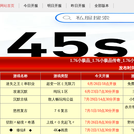
网站首页
今日开服
明日开服
昨日开服
全部版本
1.76小极品_1.76小极品传奇_1.7
发布时间: 
游戏名称
游戏类型
今天开服
迷失之王ミ单职业
超变一区ミ无限刀
6月/26日/18点开放
免
攻速沉默
纯玩１区
6月/23日/7点30分开放
沉默古镇
散人畅玩纯公益
7月/29日/14点30分开放
小
赤月带
悠然复古
７６复古
7月/1日/10点30分开放
切割〃秘境〃奇遇
上线〃０充起飞〃
7月/26日/8点30分开放
野
◆ 修仙Ⅱ ◆
4K◆画质
7月/2日/13点30分开放