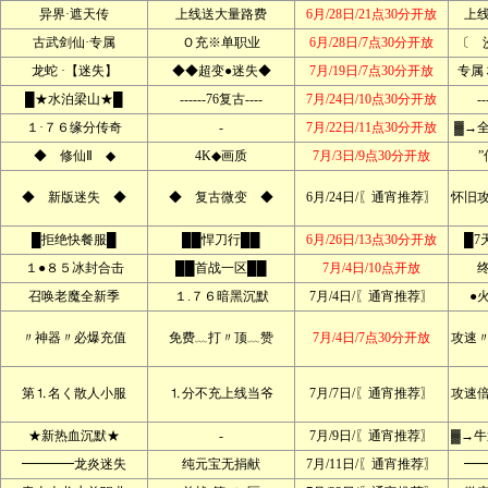
异界·遮天传
上线送大量路费
6月/28日/21点30分开放
上
古武剑仙·专属
Ｏ充※单职业
6月/28日/7点30分开放
〔 
龙蛇 ·【迷失】
◆◆超变●迷失◆
7月/19日/7点30分开放
专属
█★水泊梁山★█
------76复古----
7月/24日/10点30分开放
--
１·７６缘分传奇
-
7月/22日/11点30分开放
▓→
◆ 修仙Ⅱ ◆
4K◆画质
7月/3日/9点30分开放
◆ 新版迷失 ◆
◆ 复古微变 ◆
6月/24日/〖通宵推荐〗
怀旧
█拒绝快餐服█
██悍刀行██
6月/26日/13点30分开放
█7
１●８５冰封合击
██首战一区██
7月/4日/10点开放
召唤老魔全新季
１.７６暗黑沉默
7月/4日/〖通宵推荐〗
●
〃神器〃必爆充值
免费﹏打〃顶﹏赞
7月/4日/7点30分开放
攻速
第⒈名く散人小服
⒈分不充上线当爷
7月/7日/〖通宵推荐〗
攻速
★新热血沉默★
-
7月/9日/〖通宵推荐〗
▓→牛
━━━━龙炎迷失
纯元宝无捐献
7月/11日/〖通宵推荐〗
━