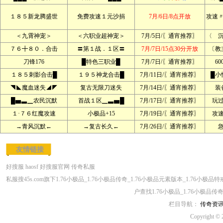
１８５新龙腾盛世
免费攻速１元沙捐
7月/6日/8点开放
攻速
＜九霄神宠＞
＜六职业超神宠＞
7月/5日/〖通宵推荐〗
〈 
７６╋８０．合击
〓第１战．１区〓
7月/7日/15点30分开放
〔教
刀锋176
█特色三职业█
7月/7日/〖通宵推荐〗
60
１８５刺影合击█
１９５神龙合击█
7月/11日/〖通宵推荐〗
█小
◥◣魔血迷失◢◤
复古无限刀迷失
7月/14日/〖通宵推荐〗
装
█▅▃▁农民沉默
首战１区▁▃▅█
7月/17日/〖通宵推荐〗
玩
１·７６红魔攻速
小极品+15
7月/19日/〖通宵推荐〗
攻
→青风沉默←
→复古长久←
7月/26日/〖通宵推荐〗
友情链接
好搜服
haosf
好搜服官网
传奇私服
私服搜45s.com旗下1.76小极品_1.76小极品传奇_1.76小极品元素版本_1.76小
户查找1.76小极品_1.76小极品传
栏目导航：
传奇资
Copyright © 