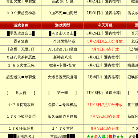
青山火龙╋单职业
首战·第·１·区
7月/23日/〖通宵推荐〗
微
９９９新超变神器
０血不死〓山海经
7月/31日/〖通宵推荐〗
倍攻
游戏名称
游戏类型
今天开服
█零柒攻速合击█
█76合击80合击█
6月/26日/〖通宵推荐〗
百
霸者复古
一个顶赞能毕业
6月/28日/8点30分开放
老
【高爆﹍无限刀】
刀刀攻速刀刀吸血
7月/1日/14点开放
低消
奇迹八荒杀神恶魔
新神迹八荒
7月/3日/〖通宵推荐〗
１·８５火龙玉兔
微变●专属●复古
7月/7日/〖通宵推荐〗
暗黑
超变迷失〓单职业
火爆首区无限复活
7月/8日/〖通宵推荐〗
召唤
[ 凡人传 ]
[ 第一季 ]
7月/18日/〖通宵推荐〗
[ 
１·７６切割攻速
免费∠→专属极品
7月/18日/7点30分开放
复古
１７６小极品金币
长久保值赤月终极
7月/29日/10点开放
新版
１７６怀旧经典
１丶７６首区
8月/8日/13点开放
７
███金榜题名II
首战38888███
★★
全
天
固
顶
推
荐
★★
迷失