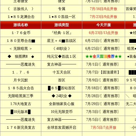
王者微变
微变
7月/12日/〖通宵推荐〗
《 古族传人 》
专属
7月/16日/8点开放
首爆
１●８５龙渊合击
１●８０首战一区
7月/23日/9点开放
1
游戏名称
游戏类型
今天开服
１·７６金币
『经典·１区』
6月/23日/13点开放
★
１８０至尊合击▇
星王＋４▇首战区
6月/25日/〖通宵推荐〗
▇▇
＜ 无限暗黑 ＞
《 48职业 》
6月/25日/〖通宵推荐〗
暗黑
◆ 狼图腾Ⅱ ◆
纯元宝◆首战１区
★★
全
天
固
顶
推
荐
★★
●装
━━━━恶魔迷失
复古神器━━━━
7月/1日/〖通宵推荐〗
１．７．６
十五天合区
7月/7日/【固顶通宵】
██
月卡沉默
首区
7月/9日/〖通宵推荐〗
９５
１·８５战火合击
█８５█首站首区
7月/18日/〖通宵推荐〗
８
无限暗黑第三季
◆ 24职业 ◆
7月/28日/〖通宵推荐〗
╲ 
1.76大地复古
全新独家良心服
7月/29日/〖通宵推荐〗
无二
█10元版本█
10元无限货币
7月/3日/〖通宵推荐〗
━━━━恶魔迷失
复古神器━━━━
7月/5日/〖通宵推荐〗
１７６新完美复古
全球首发震撼开启
7月/5日/7点开放
·