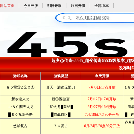
网站首页
今日开服
明日开服
昨日开服
全部版本
超变态传奇65535_超变传奇65535级版本_超级
发布时间: 
游戏名称
游戏类型
今天开服
８５雷霆∠②合①
开天→满速无限刀
7月/3日/17点开放
１８
新攻速火龙
新①区微变
7月/12日/17点开放
新
１·８０禦天火龙
180火龙█首站█
6月/27日/16点开放
简
█８０九幽合击
█首战首区█
7月/18日/7点30分开放
█ 
赤月带
悠然复古
７６复古
6月/24日/20点30分开放