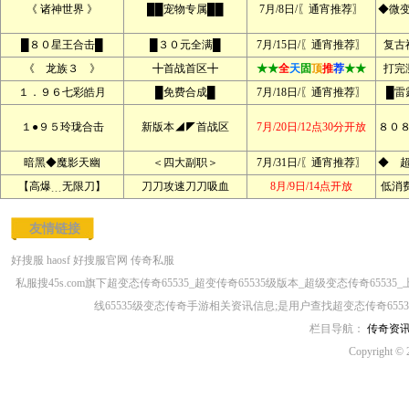
《 诸神世界 》
██宠物专属██
7月/8日/〖通宵推荐〗
◆微
█８０星王合击█
█３０元全满█
7月/15日/〖通宵推荐〗
复古
《 龙族３ 》
╋首战首区╋
★★
全
天
固
顶
推
荐
★★
打完
１．９６七彩皓月
█免费合成█
7月/18日/〖通宵推荐〗
█雷
１●９５玲珑合击
新版本◢◤首战区
7月/20日/12点30分开放
８０
暗黑◆魔影天幽
＜四大副职＞
7月/31日/〖通宵推荐〗
◆ 
【高爆﹍无限刀】
刀刀攻速刀刀吸血
8月/9日/14点开放
低消
友情链接
好搜服
haosf
好搜服官网
传奇私服
私服搜45s.com旗下超变态传奇65535_超变传奇65535级版本_超级变态传奇6553
线65535级变态传奇手游相关资讯信息;是用户查找超变态传奇65535
栏目导航：
传奇资
Copyright © 