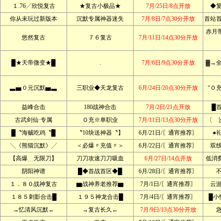
１.76╱欣悦复古
★复古小极品★
7月/25日/8点开放
◆
你从未玩过新版本
沉默专属神器迷失
7月/8日/7点30分开放
首站
赤月带
悠然复古
７６复古
7月/11日/14点30分开放
█★天帝微变★█
.
7月/6日/9点30分开放
▓→
▃▅０元沉默▅▃
三职业◆天龙复古
6月/24日/20点30分开放
“０
益峰合击
180战神合击
7月/2日/21点开放
█
古武剑仙·专属
Ｏ充※单职业
7月/11日/13点30分开放
〔 
█〝海贼吃鸡〝█
〝10块送神器〝】
6月/21日/〖通宵推荐〗
●
╲《熊猫沉默》╱
＜必爆〃充值〃＞
6月/22日/〖通宵推荐〗
双
【高爆﹍无限刀】
刀刀攻速刀刀吸血
6月/27日/14点开放
低消
阴阳神谱
█◆首战首区◆█
6月/28日/〖通宵推荐〗
１．８０战神复古
▆战神养老推荐▆
7月/1日/〖通宵推荐〗
云
１８５刺影合击█
１９５神龙合击█
7月/4日/〖通宵推荐〗
█小
→忆清风沉默←
→复古长久←
7月/9日/13点30分开放