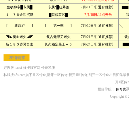
皇极神帝█专属█
专属*█狂暴篇
7月/11日/〖通宵推荐〗
▇▇
１．７６金币沉默
█首战首区█
7月/10日/11点开放
[﹍﹍新西游﹍﹍]
[﹍﹍第一季﹍﹍]
7月/16日/〖通宵推荐〗
╲ 
◥◣魔血迷失◢◤
复古无限刀迷失
7月/21日/〖通宵推荐〗
装
新１８０赤冥合击
长久稳定星王＋５
7月/24日/〖通宵推荐〗
▇▇
友情链接
好搜服
haosf
好搜服官网
传奇私服
私服搜45s.com旗下首区传奇,新开一区传奇,新开1区传奇,刚开一区传奇栏目汇集
开1区传
栏目导航：
传奇资
Copyright © 