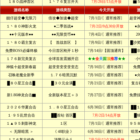
１８０战神首区
１丶７６复古开天
7月/26日/13点开放
▇
游戏名称
游戏类型
今天开服
靓仔超变◆无限刀
倍攻◆加速◆超变
7月/1日/〖通宵推荐〗
超变
１丶８０神影火龙
●二季首战●
7月/2日/9点30分开放
●
●●十元版本●●
●●无限货币●●
7月/4日/〖通宵推荐〗
2
１丶８０霸主复古
【 首战首区 】
7月/9日/〖通宵推荐〗
█沙
免费BOSS必爆终极
今日首区刚开１秒
7月/14日/【固顶通宵】
██
１７６新完美复古
全球首发震撼开启
★★
全
天
固
顶
推
荐
★★
·
神狐╋超变新春篇
超变变变变变变态
7月/16日/〖通宵推荐〗
免
召唤老魔全新季
１.７６暗黑沉默
7月/16日/〖通宵推荐〗
●
█８０星王合击█
█３０元全满█
7月/21日/〖通宵推荐〗
复古
新1.80神龙合击▇
全新版本星王＋３
7月/27日/〖通宵推荐〗
免费
２０２６华夏合击
１．８０星王合击
6月/30日/〖通宵推荐〗
██
１·９５乱世合击
██首站·首区█
7月/2日/14点开放
█
１▲９５刺影神龙
１区
7月/1日/〖通宵推荐〗
９５
＜ 无限暗黑 ＞
《 48职业 》
6月/30日/〖通宵推荐〗
暗黑
１７６复古传奇
顶赞三十八
7月/5日/12点30分开放
一