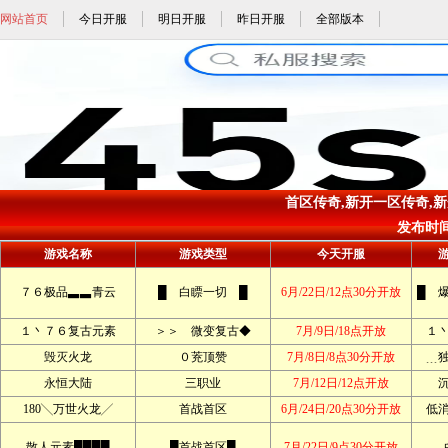
网站首页
今日开服
明日开服
昨日开服
全部版本
首区传奇,新开一区传奇,新开
发布时间: 
游戏名称
游戏类型
今天开服
７６极品▃▃青云
█ 白瞟一切 █
6月/22日/12点30分开放
█ 
１丶７６复古元素
＞＞ 微变复古◆
7月/9日/18点开放
１
毁灭火龙
０茺顶赞
7月/8日/8点30分开放
﹍
永恒大陆
三职业
7月/12日/12点开放
180╲万世火龙╱
首战首区
6月/24日/20点30分开放
低
散人元素████
█首战首区█
7月/22日/9点30分开放