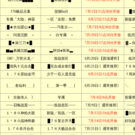
176极品元素
技能buff
7月/1日/11点30分开放
█
专属「大陆」神器
一区「全部」免费
6月/25日/13点开放
新版
█★水泊梁山★█
------76复古----
7月/7日/9点30分开放
--
＜ 问道沉默 ＞
＜ 白专属 ＞
7月/20日/11点30分开放
低消
█★渝三刀★█
-
7月/16日/17点30分开放
▓→
▇▅典藏沉默▅▇
▃怀旧●简单▃
7月/12日/16点开放
复
180╲万世火龙╱
首战首区
6月/20日/【固顶通宵】
低
█清风十元合击█
█无合成全靠打█
6月/21日/〖通宵推荐〗
７６
１．７６原始金币
少于一百人退充值
6月/21日/12点开放
７死
[﹍﹍老仙剑﹍﹍]
[﹍﹍第一季﹍﹍]
6月/28日/〖通宵推荐〗
╲ 
《 古族传人 》
专属
7月/4日/8点开放
首爆
┉┉召唤战宠┉┉
┉┉首战首区┉┉
7月/9日/〖通宵推荐〗
┉┉
１丶８０神焰火龍
新版╱首战╱一区
7月/13日/18点开放
█自
１丶８０战神终极
█７６复古开天█
7月/14日/10点开放
好玩
１·７６赤月合击
１７６大极品合击
7月/21日/〖通宵推荐〗