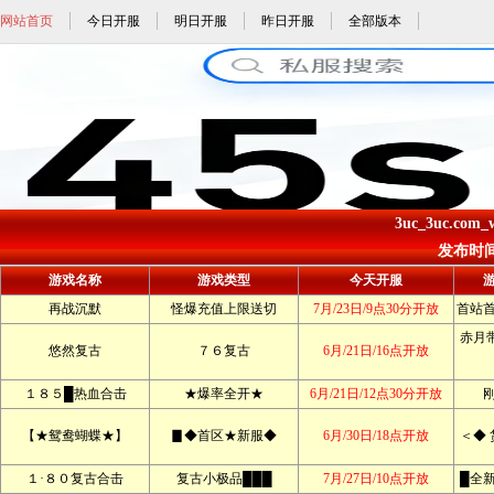
网站首页
今日开服
明日开服
昨日开服
全部版本
3uc_3uc.com
发布时间: 
游戏名称
游戏类型
今天开服
再战沉默
怪爆充值上限送切
7月/23日/9点30分开放
首站
赤月带
悠然复古
７６复古
6月/21日/16点开放
１８５█热血合击
★爆率全开★
6月/21日/12点30分开放
【★鸳鸯蝴蝶★】
▊◆首区★新服◆
6月/30日/18点开放
＜◆ 
１·８０复古合击
复古小极品███
7月/27日/10点开放
█全