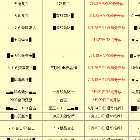
天澜复古
178复古
7月/3日/8点30分开放
天真复古
█首战首区█
6月/25日/8点30分开放
白╋
１．７６奔腾复古
█首战首区█
6月/28日/13点30分开放
█
█全网爆火█
---------
6月/27日/13点开放
★→
█★天帝微变★█
.
7月/18日/7点30分开放
▓→
１７６焚寂复古█
三职业◆极品+6
6月/26日/22点30分开放
纯金
█琉璃战神█
---------
7月/18日/17点30分开放
★→
▃▅鸿途迷失▅▃
╋首战首区╋
6月/21日/16点开放
火龙
2003金币沉默
首区
6月/22日/9点开放
▇▅▃▁８０合击
星王＋１▁▃▅▇
6月/24日/〖通宵推荐〗
██
█10元版本█
10元无限货币
7月/3日/〖通宵推荐〗
７６合击/76合击
７６极品合击
7月/6日/〖通宵推荐〗