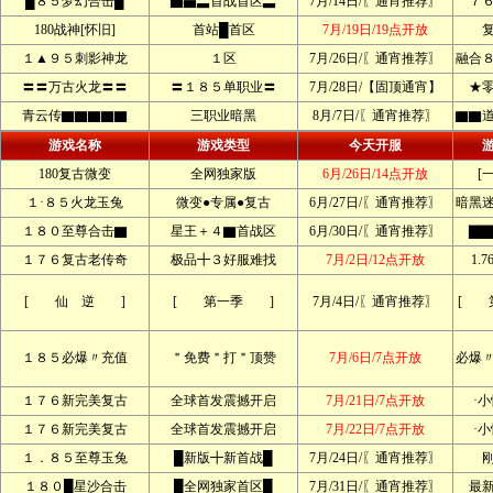
█８５梦幻合击█
▆▅▃首战首区▃
7月/14日/〖通宵推荐〗
７
180战神[怀旧]
首站█首区
7月/19日/19点开放
１▲９５刺影神龙
１区
7月/26日/〖通宵推荐〗
融合
〓〓万古火龙〓〓
〓１８５单职业〓
7月/28日/【固顶通宵】
★
青云传▇▇▇▇▇
三职业暗黑
8月/7日/〖通宵推荐〗
▇▇
游戏名称
游戏类型
今天开服
180复古微变
全网独家版
6月/26日/14点开放
[
１·８５火龙玉兔
微变●专属●复古
6月/27日/〖通宵推荐〗
暗黑
１８０至尊合击▇
星王＋４▇首战区
6月/30日/〖通宵推荐〗
▇▇
１７６复古老传奇
极品╋３好服难找
7月/2日/12点开放
1.
[ 仙 逆 ]
[ 第一季 ]
7月/4日/〖通宵推荐〗
[ 
１８５必爆〃充值
＂免费＂打＂顶赞
7月/6日/7点开放
必爆
１７６新完美复古
全球首发震撼开启
7月/21日/7点开放
·
１７６新完美复古
全球首发震撼开启
7月/22日/7点开放
·
１．８５至尊玉兔
█新版╋新首战█
7月/24日/〖通宵推荐〗
１８０█星沙合击
█全网独家首区█
7月/31日/〖通宵推荐〗
最