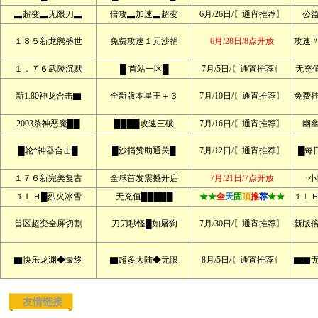
▃超变▃无限刀▃
倍攻▃加速▃超变
6月/26日/〖通宵推荐〗
公
１８５新龙腾盛世
免费攻速１元沙捐
6月/28日/8点开放
攻速
１．７６武陵沉默
█ 首站一区█
7月/5日/〖通宵推荐〗
无充
新1.80神龙合击▇
全新版本星王＋３
7月/10日/〖通宵推荐〗
免费
2003杀神恶魔██
████攻速三破
7月/16日/〖通宵推荐〗
幽
█轮*神器合击█
█沙捐赞助通关█
7月/12日/〖通宵推荐〗
█每
１７６新完美复古
全球首发震撼开启
7月/21日/7点开放
·
１ＬＨ█烈火冰雪
无充值█████
★★
全
天
固
顶
推
荐
★★
１Ｌ
首区超变全屏切割
刀刀秒怪█如屠狗
7月/30日/〖通宵推荐〗
新版
▇快乐龙渊◆最终
▇超多大陆◆无限
8月/5日/〖通宵推荐〗
▇▇
友情链接