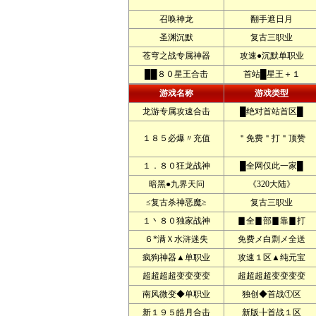
召唤神龙
翻手遮日月
圣渊沉默
复古三职业
苍穹之战专属神器
攻速●沉默单职业
██８０星王合击
首站█星王＋１
游戏名称
游戏类型
龙游专属攻速合击
█绝对首站首区█
１８５必爆〃充值
＂免费＂打＂顶赞
１．８０狂龙战神
█全网仅此一家█
暗黑●九界天问
《320大陆》
≤复古杀神恶魔≥
复古三职业
１丶８０独家战神
▊全▊部▊靠▊打
６*满Ｘ水浒迷失
免费メ白剽メ全送
疯狗神器▲单职业
攻速１区▲纯元宝
超超超超变变变变
超超超超变变变变
南风微变◆单职业
独创◆首战①区
新１９５皓月合击
新版╊首战１区