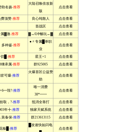
大陆召唤倍攻新
赞助名扬
-推荐
点击查看
版
免费顶赞
-推荐
良心纯散人
点击查看
首战区
点击查看
专属▓激
-推荐
▓→0冲畅玩←▓
点击查看
●〃专属█单职
丶多种鉴
-推荐
点击查看
业
切█
-推荐
星王+1
点击查看
B继承属
-推荐
群925005
点击查看
火爆首区公益赞
物皆可爆
-推荐
点击查看
助
唯一消费
+6━毁?
-推荐
点击查看
38*━━
拾取，?
-推荐
抵消全靠打
点击查看
03年╋
-推荐
独家天赋系统
点击查看
╲装备保
-推荐
群213613115
点击查看
█攻速快如闪电
花板█
-推荐
点击查看