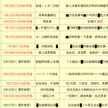
6月/26日/7点30分开放
攻速〃１元〃沙捐
散人火爆专属首区沙奖怀旧蚂蚁
6月/25日/8点30分开放
简单有趣耐玩
▇万倍倍爆率▇十年怀旧█散人
6月/21日/11点30分开放
满攻速
全靠打
-推荐
7月/7日/11点30分开放
▓→牛逼PLUS←▓
▓76暗黑▓自动拾取挂机▓散人
7月/5日/18点30分开放
●〃上线即送挂机
▇百种収集丶千条属丶多种合成
7月/6日/17点开放
█ 内置挂机 █
█无合成█终极全爆█教主爆一
7月/16日/19点30分开放
散人追梦看脸
送会员，送顶赞，送捡挂*！道B
6月/20日/〖通宵推荐〗
新版怀旧散人专属
７６极品+6█玩法新颖有趣█万
6月/22日/13点30分开放
━━１·７６纯金
━劫持加群228393326━━小极品
6月/22日/17点开放
全自动化，不花哨
无2大陆，三职业，无暗坑，免费
6月/23日/〖通宵推荐〗
2003纯净版
无坑无假人╋独特玩法╋╋*归20
6月/25日/18点30分开放
一服玩三代
一切靠打╲屠龙终极╲生态养老
6月/27日/〖通宵推荐〗
█充值赠送拉满█
玩法超多█７６星王合击█白天