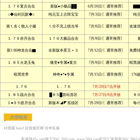
１·７６复古合击
新版●小极品██
6月/26日/〖通宵推荐〗
▇▇
≤◆仙剑沉默◆≥
纯元宝上古阵宝宝
7月/3日/〖通宵推荐〗
纯
第⒈名く散人小服
⒈分不充上线当爷
7月/6日/〖通宵推荐〗
攻速
１·７６赤月合击
１７６大极品合击
7月/9日/〖通宵推荐〗
新1.80神龙合击▇
全新版本星王＋３
7月/12日/〖通宵推荐〗
免费
１·８５火龙玉兔
微变●专属●复古
7月/9日/〖通宵推荐〗
暗黑
暗黑世界
神奇●*●专属
7月/15日/〖通宵推荐〗
176
１.７６
１．７６
7月/20日/7点开放
１·８５战火合击
█８５█首站首区
7月/27日/9点开放
８
１●９５皓月合击
新版本◢◤首战区
7月/29日/〖通宵推荐〗
每
友情链接
好搜服
haosf
好搜服官网
传奇私服
私服搜45s.com旗下50sf_50sf.com_www.50sf.com栏目汇集最新50sf_50