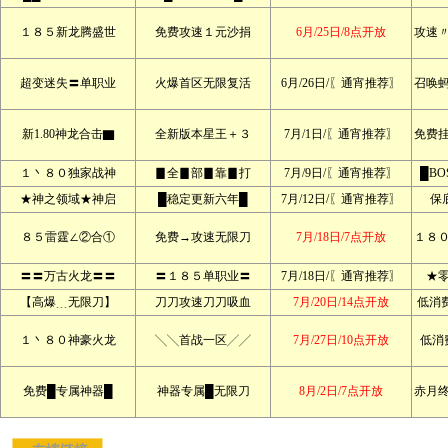
１８５新龙腾盛世
免费攻速１元沙捐
6月/25日/8点开放
攻速
超变迷失〓单职业
火爆首区无限复活
6月/26日/〖通宵推荐〗
召唤
新1.80神龙合击▇
全新版本星王＋３
7月/1日/〖通宵推荐〗
免费
１丶８０独家战神
▊全▊部▊靠▊打
7月/9日/〖通宵推荐〗
█BO
★神之领域★神启
█稳定更新六年█
7月/12日/〖通宵推荐〗
保
８５雷霆∠②合①
免费→攻速无限刀
7月/18日/7点开放
１８
〓〓万古火龙〓〓
〓１８５单职业〓
7月/18日/〖通宵推荐〗
★
【高爆﹍无限刀】
刀刀攻速刀刀吸血
7月/20日/14点开放
低消
１丶８０神豪火龙
╲╲首战一区╱╱
7月/27日/10点开放
低消
免费█专属神器█
神器专属█无限刀
8月/2日/7点开放
赤月