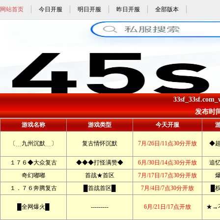
网站首页
今日开服
明日开服
昨日开服
全部版本
33sf_33sf.co
发布时间: 
游戏名称
游戏类型
今天开服
〔﹍九州沉默﹍〕
复古情怀沉默
7月/26日/11点30分开放
◆
１７６◆大众复古
◆◆◆打怪满赞◆
6月/30日/14点30分开放
追
奇幻嘟嘟
首战★首区
7月/17日/17点30分开放
１．７６奔腾复古
█首战首区█
7月/4日/7点30分开放
█
█全网爆火█
---------
6月/21日/17点开放
★→