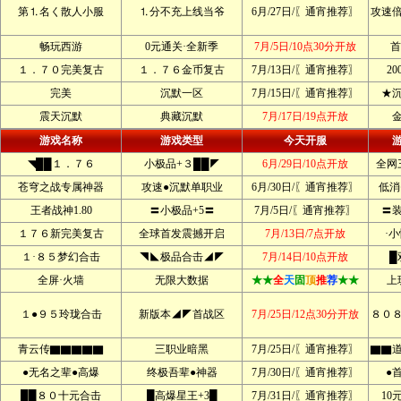
第⒈名く散人小服
⒈分不充上线当爷
6月/27日/〖通宵推荐〗
攻速
畅玩西游
0元通关·全新季
7月/5日/10点30分开放
首
１．７０完美复古
１．７６金币复古
7月/13日/〖通宵推荐〗
2
完美
沉默一区
7月/15日/〖通宵推荐〗
★
震天沉默
典藏沉默
7月/17日/19点开放
游戏名称
游戏类型
今天开服
◥██１．７６
小极品+３██◤
6月/29日/10点开放
全网
苍穹之战专属神器
攻速●沉默单职业
6月/30日/〖通宵推荐〗
低消
王者战神1.80
〓小极品+5〓
7月/5日/〖通宵推荐〗
〓
１７６新完美复古
全球首发震撼开启
7月/13日/7点开放
·
１·８５梦幻合击
◥◣极品合击◢◤
7月/14日/10点开放
█
全屏·火墙
无限大数据
★★
全
天
固
顶
推
荐
★★
上
１●９５玲珑合击
新版本◢◤首战区
7月/25日/12点30分开放
８０
青云传▇▇▇▇▇
三职业暗黑
7月/25日/〖通宵推荐〗
▇▇
●无名之辈●高爆
终极吾辈●神器
7月/30日/〖通宵推荐〗
●
██８０十元合击
█高爆星王+3█
7月/31日/〖通宵推荐〗
10