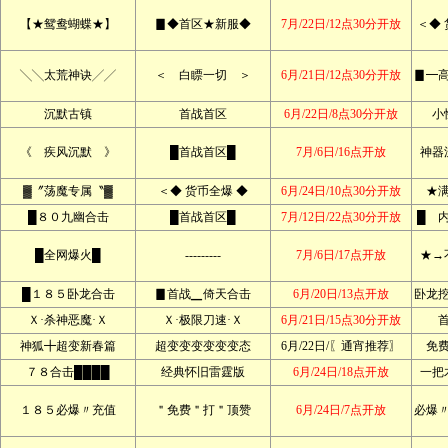
【★鸳鸯蝴蝶★】
▊◆首区★新服◆
7月/22日/12点30分开放
＜◆ 
╲╲太荒神诀╱╱
＜ 白瞟一切 ＞
6月/21日/12点30分开放
▊━
沉默古镇
首战首区
6月/22日/8点30分开放
小
《 疾风沉默 》
█首战首区█
7月/6日/16点开放
神器
▓〞荡魔专属〝▓
＜◆ 货币全爆 ◆
6月/24日/10点30分开放
★
█８０九幽合击
█首战首区█
7月/12日/22点30分开放
█ 
█全网爆火█
---------
7月/6日/17点开放
★→
█１８５卧龙合击
▊首战▁倚天合击
6月/20日/13点开放
卧龙
Ｘ·杀神恶魔·Ｘ
Ｘ·极限刀速·Ｘ
6月/21日/15点30分开放
神狐╋超变新春篇
超变变变变变变态
6月/22日/〖通宵推荐〗
免
７８合击████
经典怀旧雷霆版
6月/24日/18点开放
一把
１８５必爆〃充值
＂免费＂打＂顶赞
6月/24日/7点开放
必爆